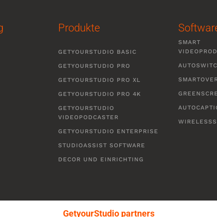
g
Produkte
Softwar
SMART
VIDEOPRO
GETYOURSTUDIO BASIC
AUTOSWIT
GETYOURSTUDIO PRO
SMARTOVE
GETYOURSTUDIO PRO XL
GREENSCR
GETYOURSTUDIO PRO 4K
AUTOCAPTI
GETYOURSTUDIO
VIDEOPODCASTER
WIRELESS
GETYOURSTUDIO ENTERPRISE
STUDIOASSIST SOFTWARE
DECOR UND EINRICHTING
GetyourStudio partners