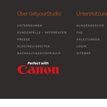
Über GetyourStudio
Unterstützun
UNTERNEHMEN
KUNDENSERVICE
KUNDENFÄLLE - REFERENZEN
FAQ
PRESSE
ANLEITUNGEN
BLOG/NEUIGKEITEN
LOGIN
NACHHALTIGKEITSPRINZIP
SITEMAP