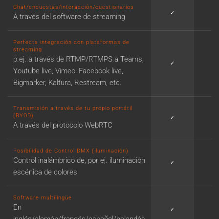
Chat/encuestas/interacción/cuestionarios
✓
✓
A través del software de streaming
Perfecta integración con plataformas de
streaming
p.ej. a través de RTMP/RTMPS a Teams,
✓
✓
Youtube live, Vimeo, Facebook live,
Bigmarker, Kaltura, Restream, etc.
Transmisión a través de tu propio portátil
(BYOD)
✓
✓
A través del protocolo WebRTC
Posibilidad de Control DMX (iluminación)
Control inalámbrico de, por ej. iluminación
✓
✓
escénica de colores
Software multilingüe
En
✓
✓
inglés/alemán/francés/español/holandés