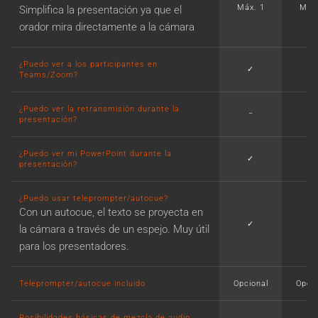
Máx. 1
Máx.
Simplifica la presentación ya que el
orador mira directamente a la cámara
¿Puedo ver a los participantes en
✓
✓
Teams/Zoom?
¿Puedo ver la retransmisión durante la
−
✓
presentación?
¿Puedo ver mi PowerPoint durante la
✓
✓
presentación?
¿Puedo usar teleprompter/autocue?
Con un autocue, el texto se proyecta en
✓
✓
la cámara a través de un espejo. Muy útil
para los presentadores.
Teleprompter/autocue incluido
Opcional
Opcio
Posibilidades básicas de mezcla de audio