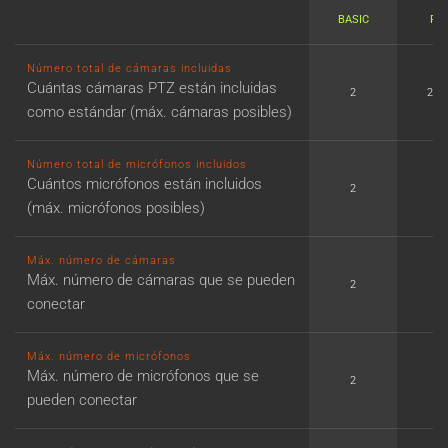
BASIC
PR
Número total de cámaras incluidas
Cuántas cámaras PTZ están incluidas
2
2 o
como estándar (máx. cámaras posibles)
Número total de micrófonos incluidos
Cuántos micrófonos están incluidos
2
2
(máx. micrófonos posibles)
Máx. número de cámaras
Máx. número de cámaras que se pueden
2
4
conectar
Máx. número de micrófonos
Máx. número de micrófonos que se
2
4
pueden conectar