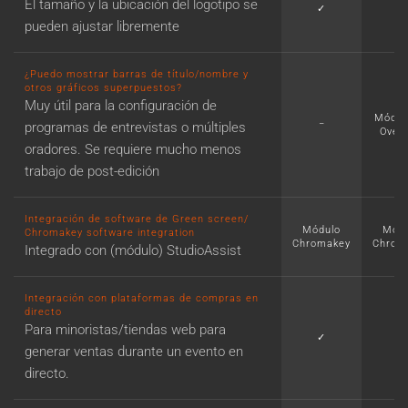
El tamaño y la ubicación del logotipo se
✓
✓
pueden ajustar libremente
¿Puedo mostrar barras de título/nombre y
otros gráficos superpuestos?
Muy útil para la configuración de
Módul
−
programas de entrevistas o múltiples
Overl
oradores. Se requiere mucho menos
trabajo de post-edición
Integración de software de Green screen/
Módulo
Módu
Chromakey software integration
Chromakey
Chrom
Integrado con (módulo) StudioAssist
Integración con plataformas de compras en
directo
Para minoristas/tiendas web para
✓
✓
generar ventas durante un evento en
directo.