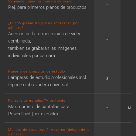
Se puede conectar cámara de mano
−
✓
P.ej. para primeros planos de productos
¿Puedo grabar las pistas separadas por
cámara?
Además de la retransmisión de video
−
−
combinada,
también se grabarán las imágenes
individuales por cámara
Número de lámparas de estudio
Lámparas de estudio profesionales incl.
3
4
trípode o abrazadera universal
Pantalla de estudio/TV de fondo
Máx. número de pantallas para
−
Máx.
PowerPoint (por ejemplo)
Monitor de visualización/retorno (debajo de la
cámara)