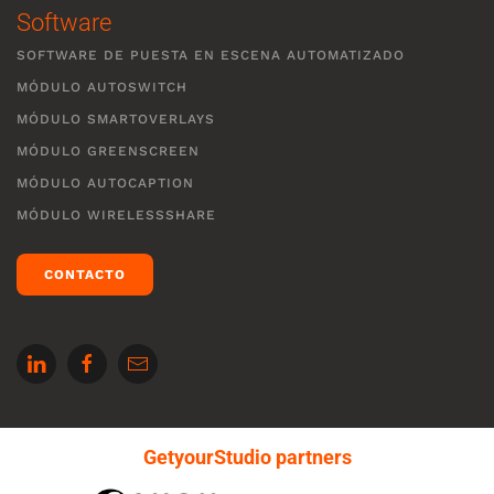
Software
SOFTWARE DE PUESTA EN ESCENA AUTOMATIZADO
MÓDULO AUTOSWITCH
MÓDULO SMARTOVERLAYS
MÓDULO GREENSCREEN
MÓDULO AUTOCAPTION
MÓDULO WIRELESSSHARE
CONTACTO
GetyourStudio partners