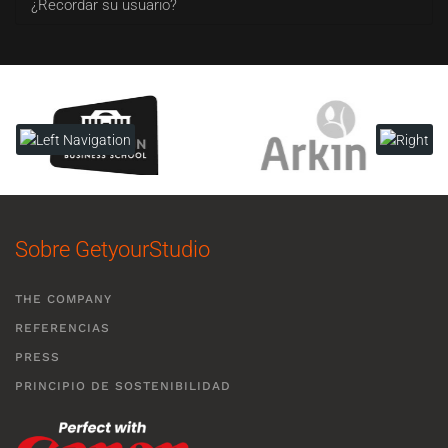
¿Recordar su usuario?
Sobre GetyourStudio
THE COMPANY
REFERENCIAS
PRESS
PRINCIPIO DE SOSTENIBILIDAD