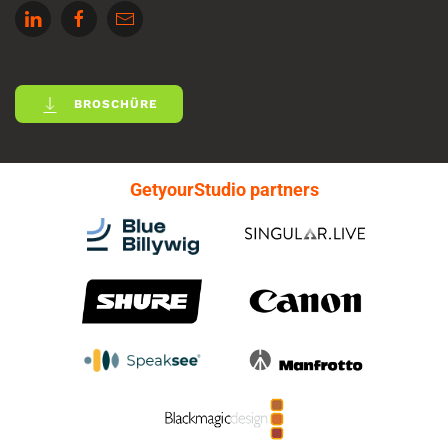
BROSCHÜRE
GetyourStudio partners