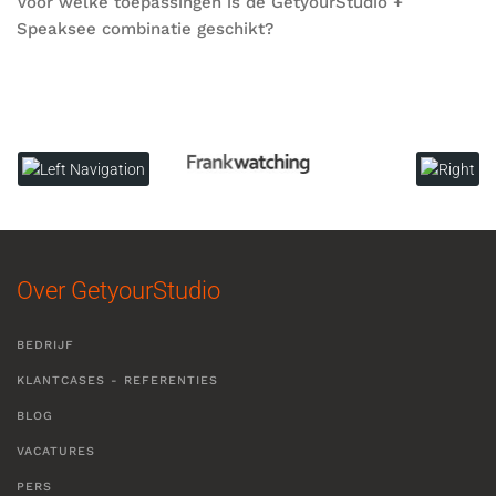
Voor welke toepassingen is de GetyourStudio +
Speaksee combinatie geschikt?
Over GetyourStudio
BEDRIJF
KLANTCASES - REFERENTIES
BLOG
VACATURES
PERS