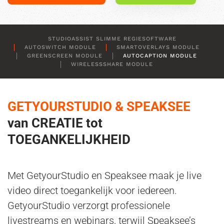
STUDIOASSIST SLIMME REGIESOFTWARE
AUTOSWITCH MODULE
SMARTOVERLAYS MODULE
GREENSCREEN MODULE
AUTOCAPTION MODULE
WIRELESSSHARE MODULE
GETYOURSTUDIO & SPEAKSEE
van CREATIE tot
TOEGANKELIJKHEID
Met GetyourStudio en Speaksee maak je live
video direct toegankelijk voor iedereen.
GetyourStudio verzorgt professionele
livestreams en webinars, terwijl Speaksee’s