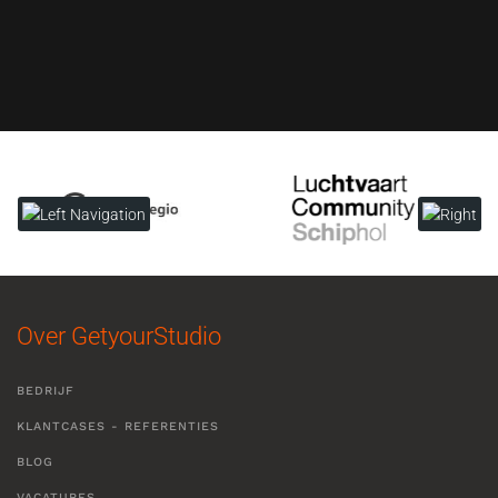
Over GetyourStudio
BEDRIJF
KLANTCASES - REFERENTIES
BLOG
VACATURES