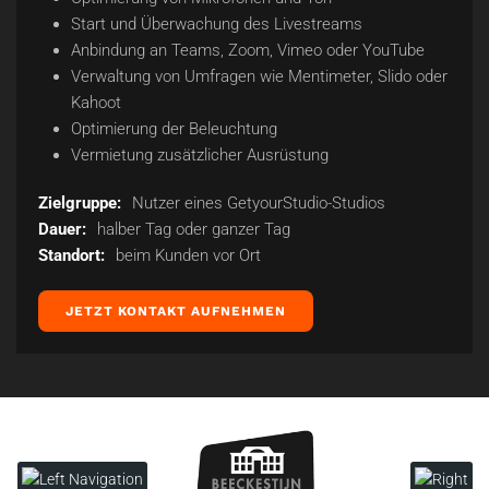
Start und Überwachung des Livestreams
Anbindung an Teams, Zoom, Vimeo oder YouTube
Verwaltung von Umfragen wie Mentimeter, Slido oder
Kahoot
Optimierung der Beleuchtung
Vermietung zusätzlicher Ausrüstung
Zielgruppe:
Nutzer eines GetyourStudio-Studios
Dauer:
halber Tag oder ganzer Tag
Standort:
beim Kunden vor Ort
JETZT KONTAKT AUFNEHMEN