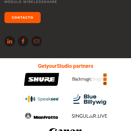
MÓDULO WIRELESSSHARE
CONTACTO
GetyourStudio partners